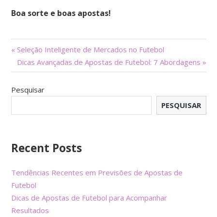
Boa sorte e boas apostas!
Navegação
« Seleção Inteligente de Mercados no Futebol
Dicas Avançadas de Apostas de Futebol: 7 Abordagens »
de
artigos
Pesquisar
PESQUISAR
Recent Posts
Tendências Recentes em Previsões de Apostas de
Futebol
Dicas de Apostas de Futebol para Acompanhar
Resultados