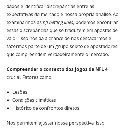
dados e identificar discrepâncias entre as
expectativas do mercado e nossa própria análise. Ao
examinarmos as
nfl betting lines
, podemos encontrar
essas discrepâncias que se traduzem em apostas de
valor. Isso nos dá a chance de nos destacarmos e
fazermos parte de um grupo seleto de apostadores
que compreendem verdadeiramente o mercado.
Compreender o contexto dos jogos da NFL
é
crucial. Fatores como:
Lesões
Condições climáticas
Histórico de confrontos diretos
Nos permitem ajustar nossa perspectiva. Isso