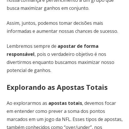
nossa confiança e pertencimento a um grupo que
busca maximizar ganhos em conjunto.
Assim, juntos, podemos tomar decisões mais
informadas e aumentar nossas chances de sucesso.
Lembremos sempre de
apostar de forma
responsável
, pois o verdadeiro objetivo é nos
divertirmos enquanto buscamos maximizar nosso
potencial de ganhos.
Explorando as Apostas Totais
Ao explorarmos as
apostas totais
, devemos focar
em entender como prever a soma dos pontos
marcados em um jogo da NFL. Esses tipos de apostas,
também conhecidos como “over/under”, nos