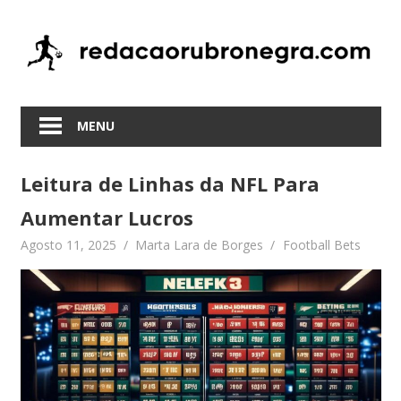
Skip
to
content
MENU
Leitura de Linhas da NFL Para
Aumentar Lucros
Agosto 11, 2025
Marta Lara de Borges
Football Bets