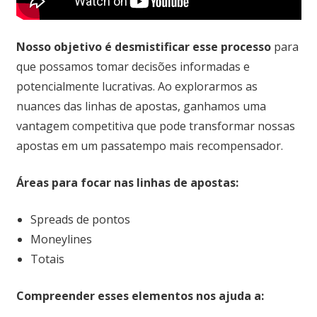
Nosso objetivo é desmistificar esse processo
para
que possamos tomar decisões informadas e
potencialmente lucrativas. Ao explorarmos as
nuances das linhas de apostas, ganhamos uma
vantagem competitiva que pode transformar nossas
apostas em um passatempo mais recompensador.
Áreas para focar nas linhas de apostas:
Spreads de pontos
Moneylines
Totais
Compreender esses elementos nos ajuda a: