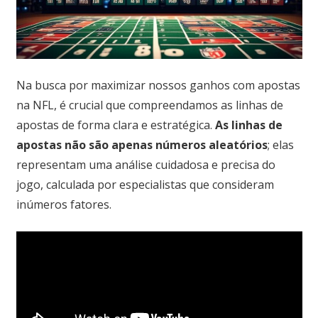
Na busca por maximizar nossos ganhos com apostas
na NFL, é crucial que compreendamos as linhas de
apostas de forma clara e estratégica.
As linhas de
apostas não são apenas números aleatórios
; elas
representam uma análise cuidadosa e precisa do
jogo, calculada por especialistas que consideram
inúmeros fatores.