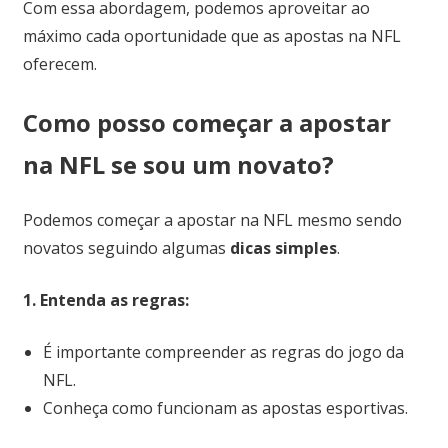
Com essa abordagem, podemos aproveitar ao
máximo cada oportunidade que as apostas na NFL
oferecem.
Como posso começar a apostar
na NFL se sou um novato?
Podemos começar a apostar na NFL mesmo sendo
novatos seguindo algumas
dicas simples
.
1. Entenda as regras:
É importante compreender as regras do jogo da
NFL.
Conheça como funcionam as apostas esportivas.