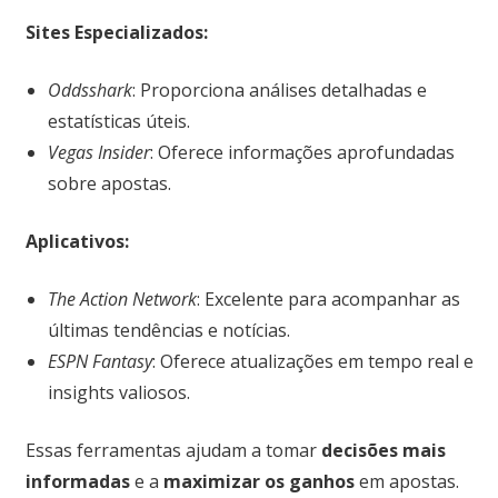
Sites Especializados:
Oddsshark
: Proporciona análises detalhadas e
estatísticas úteis.
Vegas Insider
: Oferece informações aprofundadas
sobre apostas.
Aplicativos:
The Action Network
: Excelente para acompanhar as
últimas tendências e notícias.
ESPN Fantasy
: Oferece atualizações em tempo real e
insights valiosos.
Essas ferramentas ajudam a tomar
decisões mais
informadas
e a
maximizar os ganhos
em apostas.