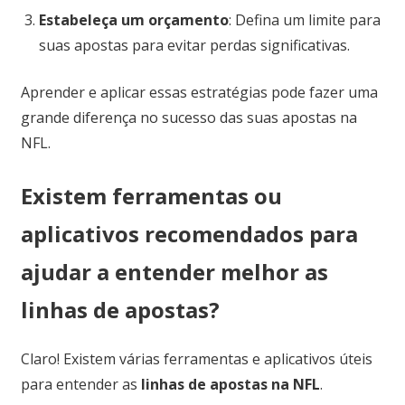
Estabeleça um orçamento
: Defina um limite para
suas apostas para evitar perdas significativas.
Aprender e aplicar essas estratégias pode fazer uma
grande diferença no sucesso das suas apostas na
NFL.
Existem ferramentas ou
aplicativos recomendados para
ajudar a entender melhor as
linhas de apostas?
Claro! Existem várias ferramentas e aplicativos úteis
para entender as
linhas de apostas na NFL
.