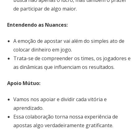
de participar de algo maior.
Entendendo as Nuances:
A emoção de apostar vai além do simples ato de
colocar dinheiro em jogo.
Trata-se de compreender os times, os jogadores e
as dinâmicas que influenciam os resultados.
Apoio Mútuo:
Vamos nos apoiar e dividir cada vitória e
aprendizado.
Essa colaboração torna nossa experiência de
apostas algo verdadeiramente gratificante.