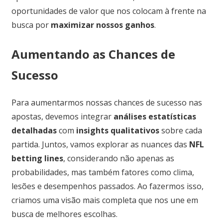
oportunidades de valor que nos colocam à frente na
busca por
maximizar nossos ganhos
.
Aumentando as Chances de
Sucesso
Para aumentarmos nossas chances de sucesso nas
apostas, devemos integrar
análises estatísticas
detalhadas
com
insights qualitativos
sobre cada
partida. Juntos, vamos explorar as nuances das
NFL
betting lines
, considerando não apenas as
probabilidades, mas também fatores como clima,
lesões e desempenhos passados. Ao fazermos isso,
criamos uma visão mais completa que nos une em
busca de melhores escolhas.