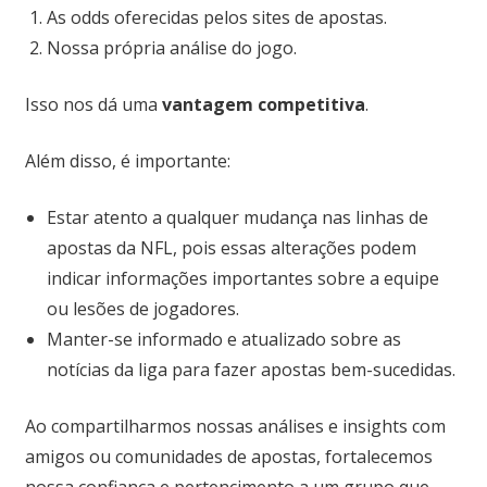
As odds oferecidas pelos sites de apostas.
Nossa própria análise do jogo.
Isso nos dá uma
vantagem competitiva
.
Além disso, é importante:
Estar atento a qualquer mudança nas linhas de
apostas da NFL, pois essas alterações podem
indicar informações importantes sobre a equipe
ou lesões de jogadores.
Manter-se informado e atualizado sobre as
notícias da liga para fazer apostas bem-sucedidas.
Ao compartilharmos nossas análises e insights com
amigos ou comunidades de apostas, fortalecemos