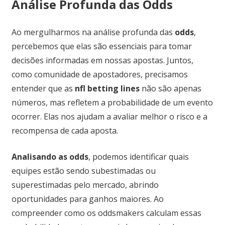
Análise Profunda das Odds
Ao mergulharmos na análise profunda das
odds
,
percebemos que elas são essenciais para tomar
decisões informadas em nossas apostas. Juntos,
como comunidade de apostadores, precisamos
entender que as
nfl betting lines
não são apenas
números, mas refletem a probabilidade de um evento
ocorrer. Elas nos ajudam a avaliar melhor o risco e a
recompensa de cada aposta.
Analisando as odds
, podemos identificar quais
equipes estão sendo subestimadas ou
superestimadas pelo mercado, abrindo
oportunidades para ganhos maiores. Ao
compreender como os oddsmakers calculam essas