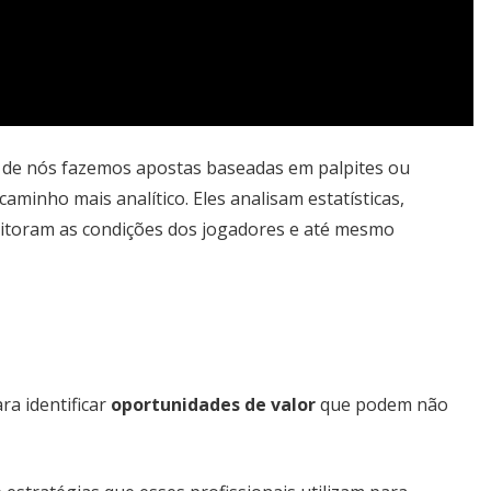
s de nós fazemos apostas baseadas em palpites ou
aminho mais analítico. Eles analisam estatísticas,
toram as condições dos jogadores e até mesmo
ra identificar
oportunidades de valor
que podem não