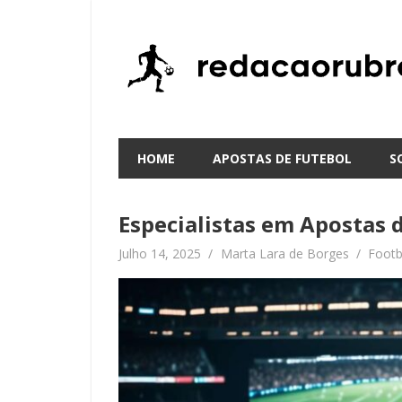
Skip
to
content
HOME
APOSTAS DE FUTEBOL
S
Especialistas em Apostas 
Julho 14, 2025
Marta Lara de Borges
Footb