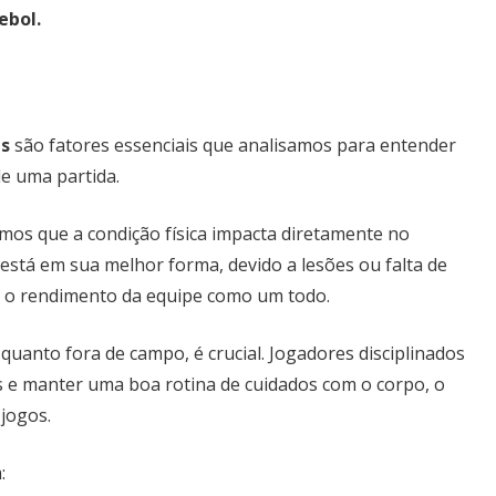
ebol.
es
são fatores essenciais que analisamos para entender
de uma partida.
os que a condição física impacta diretamente no
stá em sua melhor forma, devido a lesões ou falta de
 o rendimento da equipe como um todo.
 quanto fora de campo, é crucial. Jogadores disciplinados
 e manter uma boa rotina de cuidados com o corpo, o
jogos.
: