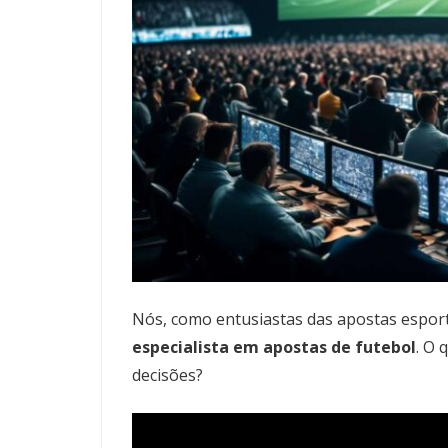
Nós, como entusiastas das apostas espor
especialista em apostas de futebol
. O 
decisões?