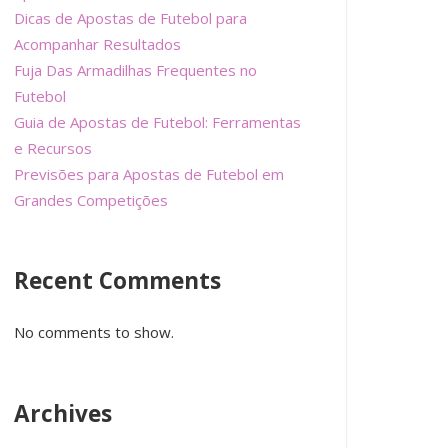
Dicas de Apostas de Futebol para
Acompanhar Resultados
Fuja Das Armadilhas Frequentes no
Futebol
Guia de Apostas de Futebol: Ferramentas
e Recursos
Previsões para Apostas de Futebol em
Grandes Competições
Recent Comments
No comments to show.
Archives