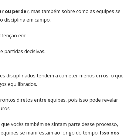
r ou perder
, mas também sobre como as equipes se
o disciplina em campo.
atenção em:
 partidas decisivas.
mes disciplinados tendem a cometer menos erros, o que
os equilibrados.
rontos diretos entre equipes, pois isso pode revelar
uros.
s que vocês também se sintam parte desse processo,
s equipes se manifestam ao longo do tempo.
Isso nos