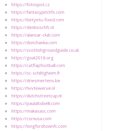
https://fotospot.cz
https://fantasypitchfx.com
https://betyetu-fixed.com
https://denboschfc.nl
https://alansar-club.com
https://donchanka.com
https://scottishgroundguide.co.uk
https://goal2018.org
https://catflapfootball.com
https://sc-schiltigheim.fr
https://driesmertens.be
https://hvvtewerve.nl
https://dutchstreetcup.nl
https://paulaltobelli.com
https://makasasc.com
https://csrnusa.com
https://longfordtownfc.com