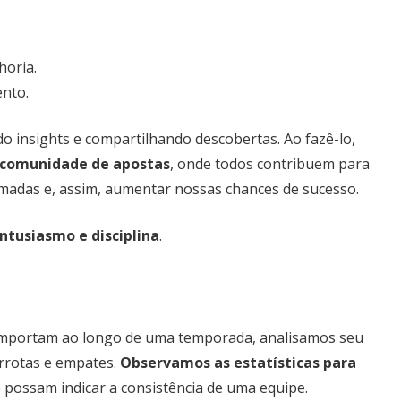
horia.
nto.
do insights e compartilhando descobertas. Ao fazê-lo,
 comunidade de apostas
, onde todos contribuem para
madas e, assim, aumentar nossas chances de sucesso.
ntusiasmo e disciplina
.
mportam ao longo de uma temporada, analisamos seu
errotas e empates.
Observamos as estatísticas para
 possam indicar a consistência de uma equipe.